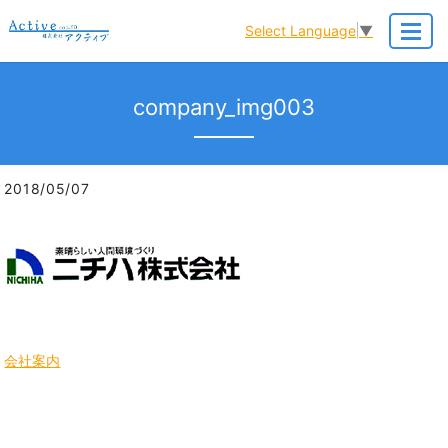
Select Language
▼
MENU
company_img003
2018/05/07
会社案内